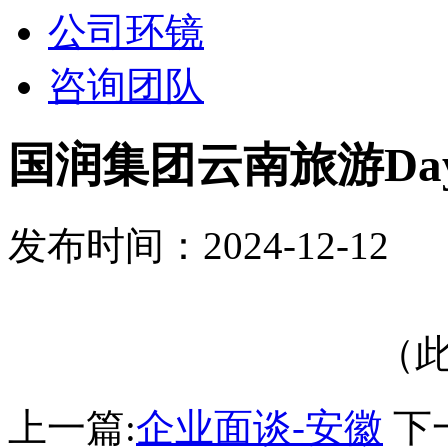
公司环镜
咨询团队
国润集团云南旅游Day
发布时间：2024-12-12
（
上一篇:
企业面谈-安徽
下