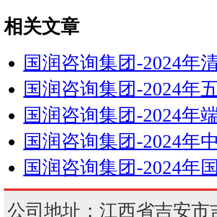
相关文章
国润咨询集团-2024年
国润咨询集团-2024年
国润咨询集团-2024年
国润咨询集团-2024年
国润咨询集团-2024年
公司地址：江西省吉安市