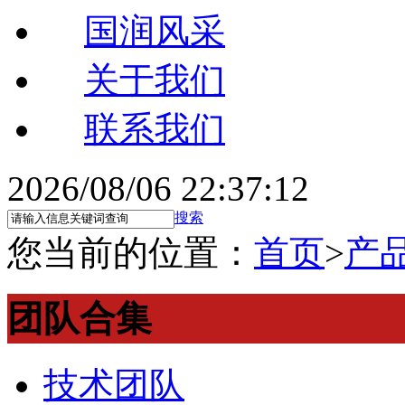
国润风采
关于我们
联系我们
2026/08/06 22:37:12
搜索
您当前的位置：
首页
>
产
团队合集
技术团队