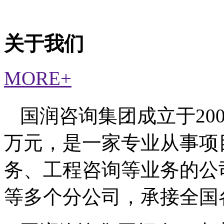
关于我们
MORE+
国润咨询集团成立于200
万元，是一家专业从事项
务、工程咨询等业务的公
等多个分公司，承接全国