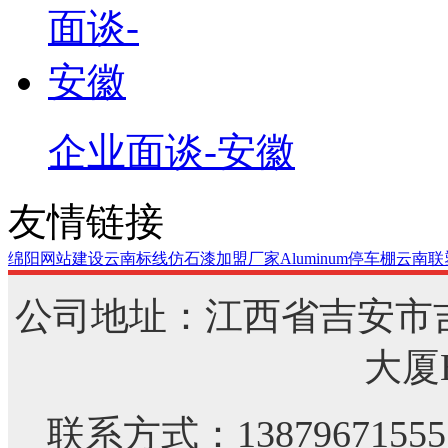
企业面谈-安徽
友情链接
绵阳网站建设
云南标线
仿石漆加盟厂家
Aluminum
停车棚
云南联
公司地址：江西省吉安市
大厦
联系方式：
13879671