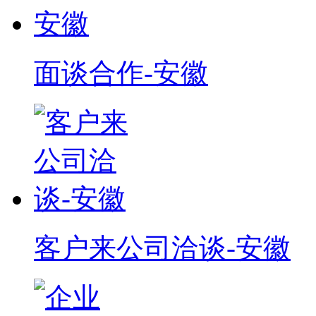
面谈合作-安徽
客户来公司洽谈-安徽