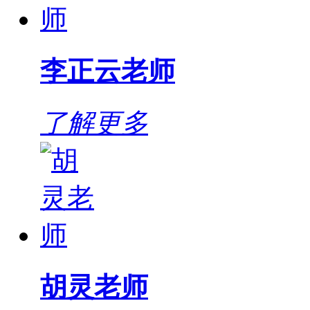
李正云老师
了解更多
胡灵老师