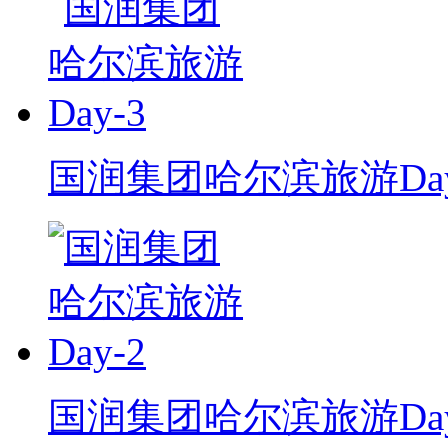
国润集团哈尔滨旅游Day
国润集团哈尔滨旅游Day