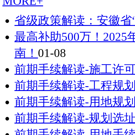
MORE+
省级政策解读：安徽省
最高补助500万！20
南！
01-08
前期手续解读-施工许
前期手续解读-工程规
前期手续解读-用地规
前期手续解读-规划选
前期手续解读-用地手