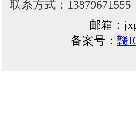
联系方式：1387967155
邮箱：jxg
备案号：
赣I